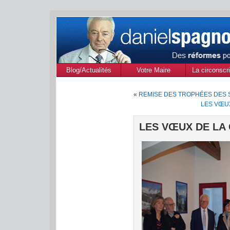
Blog/Actualités
Votre Maire
La circonscri
des Alpes de
«
REMISE DES TROPHÉES DES 
Provenc
LES VŒU
LES VŒUX DE LA