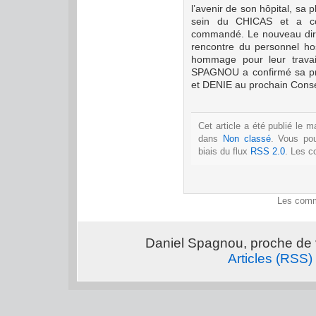
l’avenir de son hôpital, sa
sein du CHICAS et a co
commandé.
Le nouveau dir
rencontre du personnel hos
hommage pour leur trava
SPAGNOU a confirmé sa p
et DENIE au prochain Conse
Cet article a été publié le m
dans
Non classé
. Vous po
biais du flux
RSS 2.0
. Les c
Les comm
Daniel Spagnou, proche de 
Articles (RSS)