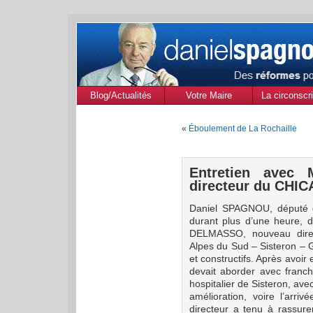
Blog/Actualités
Votre Maire
La circonscri
des Alpes de
«
Éboulement de La Rochaille
Provenc
Entretien avec
directeur du CHIC
Daniel SPAGNOU, député 
durant plus d’une heure, d
DELMASSO, nouveau direc
Alpes du Sud – Sisteron –
et constructifs. Après avoi
devait aborder avec franchi
hospitalier de Sisteron, ave
amélioration, voire l’arr
directeur a tenu à rassure