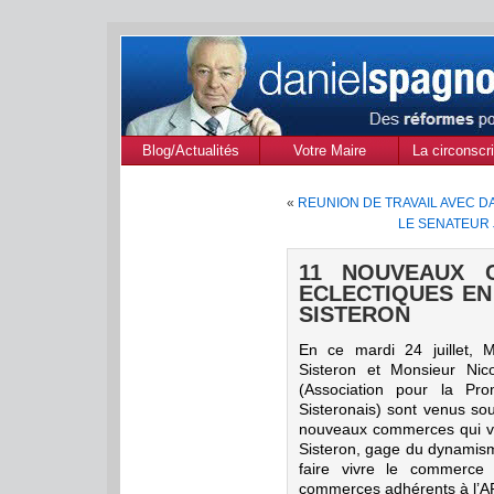
Blog/Actualités
Votre Maire
La circonscri
des Alpes de
«
REUNION DE TRAVAIL AVEC D
Provenc
LE SENATEUR 
11 NOUVEAUX 
ECLECTIQUES EN
SISTERON
En ce mardi 24 juillet,
Sisteron et Monsieur Ni
(Association pour la Pr
Sisteronais) sont venus sou
nouveaux commerces qui vie
Sisteron, gage du dynamisme
faire vivre le commerce
commerces adhérents à l’