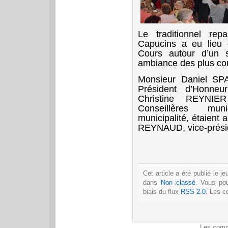
Le traditionnel re
Capucins a eu lieu 
Cours autour d’un 
ambiance des plus con
Monsieur Daniel SP
Président d’Honne
Christine REYNIE
Conseillères mun
municipalité, étaient
REYNAUD, vice-présid
Cet article a été publié le j
dans
Non classé
. Vous po
biais du flux
RSS 2.0
. Les c
Les comm