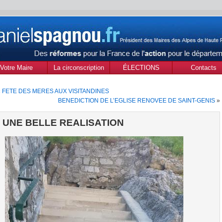
Votre Maire
La circonscription
ÉLECTIONS
Contacts
des Alpes de Haute
MUNICIPALES Mars
«
FETE DES MERES AUX VISITANDINES
Provence
2020
BENEDICTION DE L’EGLISE RENOVEE DE SAINT-GENIS
»
UNE BELLE REALISATION