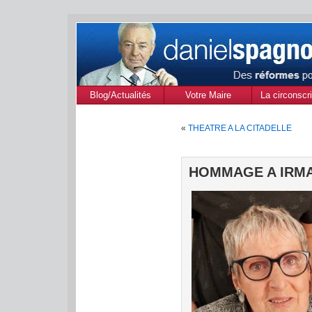
Blog/Actualités
Votre Maire
La circonscri
des Alpes de
«
THEATRE A LA CITADELLE
Provenc
HOMMAGE A IRMA