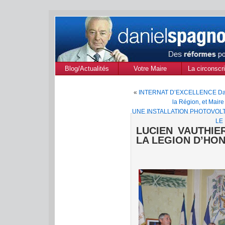
Blog/Actualités
Votre Maire
La circonscri
des Alpes de
«
INTERNAT D’EXCELLENCE Dani
Provenc
la Région, et Maire
UNE INSTALLATION PHOTOVOL
LE
LUCIEN VAUTHIE
LA LEGION D’HO