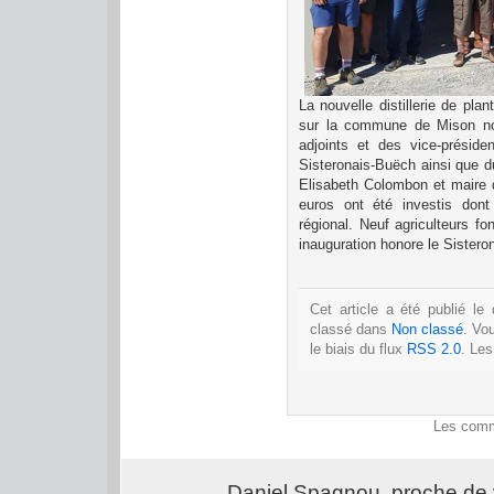
La nouvelle distillerie de pl
sur la commune de Mison no
adjoints et des vice-prési
Sisteronais-Buëch ainsi que d
Elisabeth Colombon et maire 
euros ont été investis don
régional. Neuf agriculteurs fon
inauguration honore le Sistero
Cet article a été publié le
classé dans
Non classé
. Vo
le biais du flux
RSS 2.0
. Le
Les comm
Daniel Spagnou, proche de 