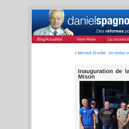
Blog/Actualités
Votre Maire
La circonscri
des Alpes de
«
Mercredi 29 juillet : 1er rendez
Provenc
Inauguration de la
Mison