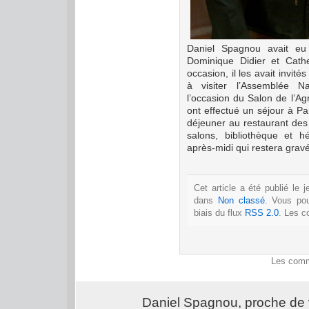
Daniel Spagnou avait eu
Dominique Didier et Cath
occasion, il les avait invit
à visiter l’As
sem
blée Na
l’occasion du Salon de l’Ag
ont effectué un séjour à Par
déjeuner au restaurant des 
salons, bibliothèque et h
après-midi qui restera grav
Cet article a été publié le 
dans
Non classé
. Vous po
biais du flux
RSS 2.0
. Les c
Les comm
Daniel Spagnou, proche de 