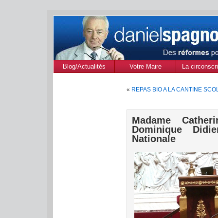
Blog/Actualités
Votre Maire
La circonscri
des Alpes de
«
REPAS BIO A LA CANTINE SCO
Provenc
Madame Catheri
Dominique Didi
Nationale