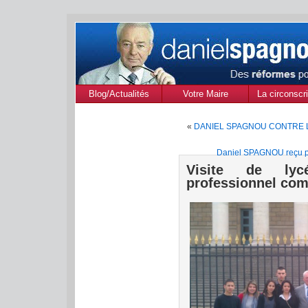
Blog/Actualités
Votre Maire
La circonscri
des Alpes de
«
DANIEL SPAGNOU CONTRE L
Provenc
Daniel SPAGNOU reçu par
Visite de lyc
professionnel com