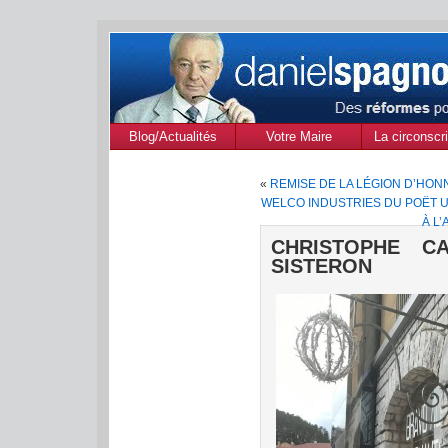
Blog/Actualités
Votre Maire
La circonscri
des Alpes de
«
REMISE DE LA LÉGION D’HON
Provenc
WELCO INDUSTRIES DU POËT U
À L
CHRISTOPHE C
SISTERON