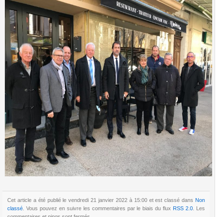
Cet article a été publié le vendredi 21 janvier 2022 à 15:00 et est classé dans
Non
classé
. Vous pouvez en suivre les commentaires par le biais du flux
RSS 2.0
. Les
commentaires et pings sont fermés.