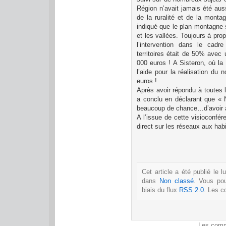
Région n’avait jamais été auss
de la ruralité et de la mont
indiqué que le plan montagne 
et les vallées. Toujours à pro
l’intervention dans le cad
territoires était de 50% avec
000 euros ! A Sisteron, où l
l’aide pour la réalisation du
euros !
Après avoir répondu à toutes
a conclu en déclarant que « 
beaucoup de chance…d’avoir a
A l’issue de cette visioconfé
direct sur les réseaux aux ha
Cet article a été publié le 
dans
Non classé
. Vous po
biais du flux
RSS 2.0
. Les c
Les comm