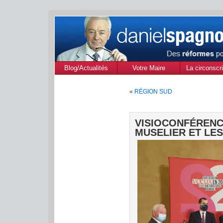
Blog/Actualités
Votre Maire
La circonscri
des Alpes de
«
RÉGION SUD
Provenc
VISIOCONFÉR
MUSELIER ET LES