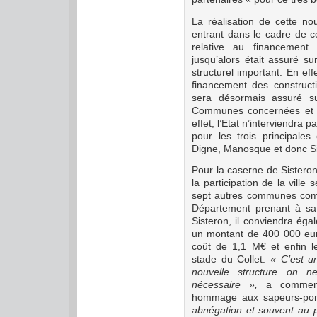
La réalisation de cette no
entrant dans le cadre de c
relative au financement
jusqu’alors était assuré su
structurel important. En eff
financement des construct
sera désormais assuré s
Communes concernées et de
effet, l’Etat n’interviendra
pour les trois principal
Digne, Manosque et donc Si
Pour la caserne de Sisteron
la participation de la vill
sept autres communes comp
Département prenant à sa 
Sisteron, il conviendra égal
un montant de 400 000 euro
coût de 1,1 M€ et enfin le 
stade du Collet.
« C’est un
nouvelle structure on n
nécessaire »,
a comment
hommage aux sapeurs-pom
abnégation et souvent au p