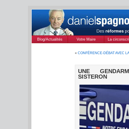
Blog/Actualités
Votre Maire
La circonscri
des Alpes de
«
CONFÉRENCE-DÉBAT AVEC LA
Provenc
UNE GENDARM
SISTERON