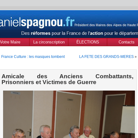
Votre Maire
La circonscription
ÉLECTIONS
Contacts
des Alpes de Haute
MUNICIPALES Mars
«
France Culture : les masques tombent
LA FETE DES GRANDS-MERES
»
Provence
2020
Amicale des Anciens Combattants,
Prisonniers et Victimes de Guerre