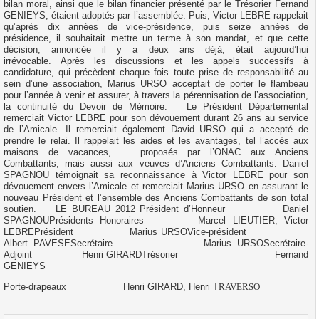
bilan moral, ainsi que le bilan financier présenté par le Trésorier
Fernand
GENIEYS
, étaient adoptés par l’assemblée.
Puis, Victor LEBRE rappelait
qu’après dix années de vice-présidence, puis seize années de
présidence, il souhaitait mettre un terme à son mandat, et que cette
décision, annoncée il y a deux ans déjà, était aujourd’hui
irrévocable.
Après les discussions et les appels successifs à
candidature, qui précèdent chaque fois toute prise de responsabilité au
sein d’une association, Marius URSO acceptait de porter le flambeau
pour l’année à venir et assurer, à travers la pérennisation de l’association,
la continuité du Devoir de Mémoire.
Le Président Départemental
remerciait Victor LEBRE pour son dévouement durant 26 ans au service
de l’Amicale. Il remerciait également David URSO qui a accepté de
prendre le relai. Il rappelait les aides et les avantages, tel l’accès aux
maisons de vacances, … proposés par l’ONAC aux Anciens
Combattants, mais aussi aux veuves d’Anciens Combattants.
Daniel
SPAGNOU témoignait sa reconnaissance à Victor LEBRE pour son
dévouement envers l’Amicale et remerciait Marius URSO en assurant le
nouveau Président et l’ensemble des Anciens Combattants de son total
soutien.
LE BUREAU 2012
Président d’Honneur
Daniel
SPAGNOU
Présidents Honoraires
Marcel LIEUTIER, Victor
LEBRE
Président
Marius URSO
Vice-président
Albert PAVESE
Secrétaire
Marius URSO
Secrétaire-
Adjoint
Henri GIRARD
Trésorier
Fernand
GENIEYS
Porte-drapeaux
Henri GIRARD, Henri T
RAVERSO