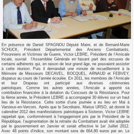
En présence de Daniel SPAGNOU Député Maire, et de Bernard-Marie
SCHUCK, Président Départemental des Anciens Combattants,
Prisonniers et Victimes de Guerre, Victor LEBRE, Président de l’Amicale
locale, ouvrait
l’Assemblée Générale en faisant part des excuses de
certains adhérents qui, en raison de leur grand âge, ne pouvaient assister
à cette réunion.
Puis il demandait une minute de recueillement à la
Mémoire de Messieurs DECAVEL, BOCQUEL, ARNAUD et FEBVEY,
disparus au cours de l’année écoulée.
En 2011, les membres de l’Amicale
et leur Drapeau ont participé aux diverses cérémonies
patriotiques.
Comme les autres années, l’Amicale a apporté sa
contribution financière à la dotation du Concours de
la Résistance. Pour
la 4ème année, le Président LEBRE a accompagné 30 élèves sur un haut
lieu de
la Résistance. Cette
sortie d’une journée a eu lieu en Mai à
Varsieux-en-Vercors.
Après que le Secrétaire, Marius URSO, ait donné le
calendrier 2012 des manifestations patriotiques à Sisteron, Victor LEBRE
rappelait que, conformément à l’engagement pris par le Président de la
République, l’augmentation de la retraite du Combattant avait été adoptée
par le gouvernement en Janvier et serait effective le 1er Juillet 2012.
Avec 48 points d’indice, son montant sera de 664,80 euros par an.
Le