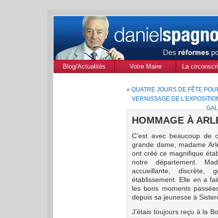
Blog/Actualités
Votre Maire
La circonscri
des Alpes de
«
QUATRE JOURS DE FÊTE POU
Provenc
VERNISSAGE DE L’EXPOSITION
GAL
HOMMAGE À ARLE
C’est avec beaucoup de ch
grande dame, madame Arlett
ont créé ce magnifique éta
notre département. Ma
accueillante, discrète,
établissement. Elle en a f
les bons moments passées a
depuis sa jeunesse à Sister
J’étais toujours reçu à la