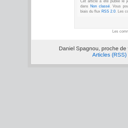
Cet article a été publié le
dans
Non classé
. Vous po
biais du flux
RSS 2.0
. Les c
Les comm
Daniel Spagnou, proche de 
Articles (RSS)