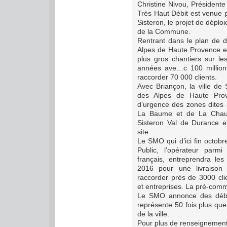
Christine Nivou, Président
Très Haut Débit est venue
Sisteron, le projet de déploi
de la Commune.
Rentrant dans le plan de 
Alpes de Haute Provence et 
plus gros chantiers sur les
années ave
…
c 100 millio
raccorder 70 000 clients.
Avec Briançon, la ville de 
des Alpes de Haute Prov
d’urgence des zones dites à
La Baume et de La Chaumi
Sisteron Val de Durance et
site.
Le SMO qui d’ici fin octobr
Public, l’opérateur parmi 
français, entreprendra les
2016 pour une livraison 
raccorder près de 3000 clien
et entreprises. La pré-comm
Le SMO annonce des débi
représente 50 fois plus que 
de la ville.
Pour plus de renseignemen