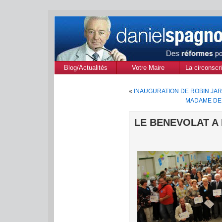
Blog/Actualités
Votre Maire
La circonscri
des Alpes de
«
INAUGURATION DE ROBIN JA
Provenc
MADAME DEN
LE BENEVOLAT A 