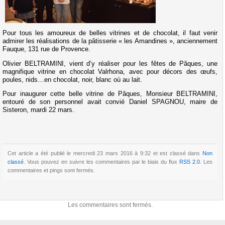
Pour tous les amoureux de belles vitrines et de chocolat, il faut venir
admirer les réalisations de la pâtisserie « les Amandines », anciennement
Fauque, 131 rue de Provence.
Olivier BELTRAMINI, vient d’y réaliser pour les fêtes de Pâques, une
magnifique vitrine en chocolat Valrhona, avec pour décors des œufs,
poules, nids…en chocolat, noir, blanc où au lait.
Pour inaugurer cette belle vitrine de Pâques, Monsieur BELTRAMINI,
entouré de son personnel avait convié Daniel SPAGNOU, maire de
Sisteron, mardi 22 mars.
Cet article a été publié le mercredi 23 mars 2016 à 9:32 et est classé dans
Non
classé
. Vous pouvez en suivre les commentaires par le biais du flux
RSS 2.0
. Les
commentaires et pings sont fermés.
Les commentaires sont fermés.