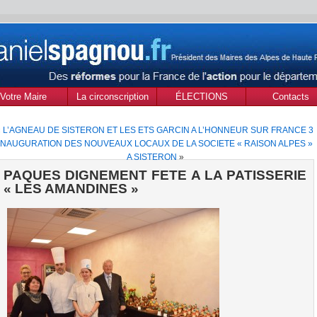
Votre Maire
La circonscription
ÉLECTIONS
Contacts
des Alpes de Haute
MUNICIPALES Mars
«
L’AGNEAU DE SISTERON ET LES ETS GARCIN A L’HONNEUR SUR FRANCE 3
Provence
2020
INAUGURATION DES NOUVEAUX LOCAUX DE LA SOCIETE « RAISON ALPES »
A SISTERON
»
PAQUES DIGNEMENT FETE A LA PATISSERIE
« LES AMANDINES »