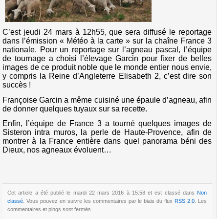
C’est jeudi 24 mars à 12h55, que sera diffusé le reportage
dans l’émission « Météo à la carte » sur la chaîne France 3
nationale. Pour un reportage sur l’agneau pascal, l’équipe
de tournage a choisi l’élevage Garcin pour fixer de belles
images de ce produit noble que le monde entier nous envie,
y compris la Reine d’Angleterre Elisabeth 2, c’est dire son
succès !
Françoise Garcin a même cuisiné une épaule d’agneau, afin
de donner quelques tuyaux sur sa recette.
Enfin, l’équipe de France 3 a tourné quelques images de
Sisteron intra muros, la perle de Haute-Provence, afin de
montrer à la France entière dans quel panorama béni des
Dieux, nos agneaux évoluent…
Cet article a été publié le mardi 22 mars 2016 à 15:58 et est classé dans
Non
classé
. Vous pouvez en suivre les commentaires par le biais du flux
RSS 2.0
. Les
commentaires et pings sont fermés.