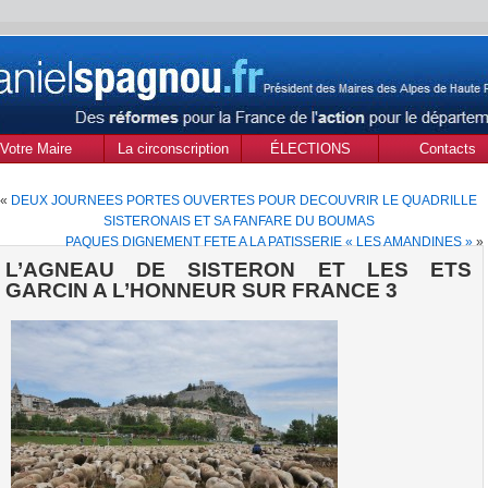
Votre Maire
La circonscription
ÉLECTIONS
Contacts
des Alpes de Haute
MUNICIPALES Mars
«
DEUX JOURNEES PORTES OUVERTES POUR DECOUVRIR LE QUADRILLE
Provence
2020
SISTERONAIS ET SA FANFARE DU BOUMAS
PAQUES DIGNEMENT FETE A LA PATISSERIE « LES AMANDINES »
»
L’AGNEAU DE SISTERON ET LES ETS
GARCIN A L’HONNEUR SUR FRANCE 3