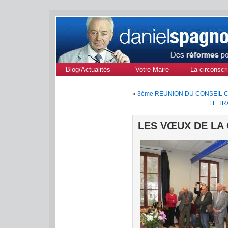
Blog/Actualités
Votre Maire
La circonscri
des Alpes de
«
3ème REUNION DU CONSEIL 
Provenc
LE TR
LES VŒUX DE LA