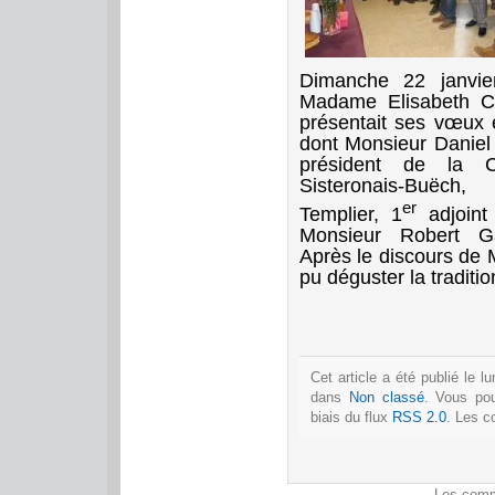
Dimanche 22 janvier
Madame Elisabeth Co
présentait ses vœux 
dont Monsieur Daniel
président de la
Sisteronais-Buëch
er
Templier, 1
adjoint 
Monsieur Robert Gay
Après le discours de 
pu déguster la traditio
Cet article a été publié le l
dans
Non classé
. Vous po
biais du flux
RSS 2.0
. Les c
Les comm