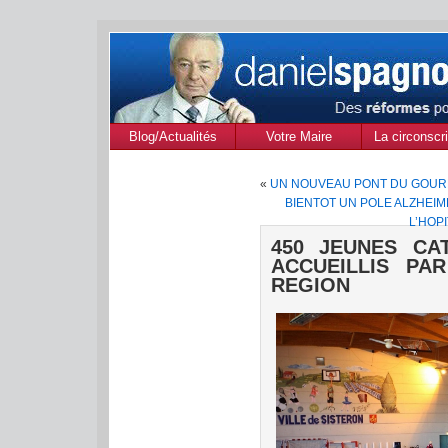
Blog/Actualités
Votre Maire
La circonscri
des Alpes de
«
UN NOUVEAU PONT DU GOUR
Provenc
BIENTOT UN POLE ALZHEIME
L’HOP
450 JEUNES CA
ACCUEILLIS PA
REGION