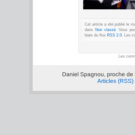
Cet article a été publié le 
dans
Non classé
. Vous po
biais du flux
RSS 2.0
. Les c
Les comm
Daniel Spagnou, proche de 
Articles (RSS)