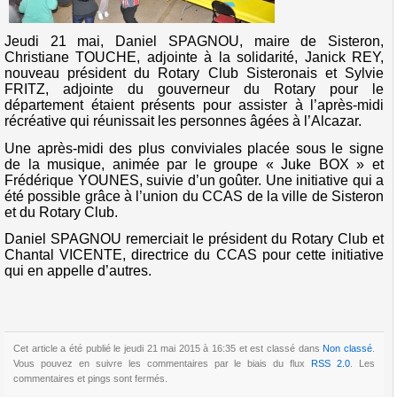
Jeudi 21 mai, Daniel SPAGNOU, maire de Sisteron,
Christiane TOUCHE, adjointe à la solidarité, Janick REY,
nouveau président du Rotary Club Sisteronais et Sylvie
FRITZ, adjointe du gouverneur du Rotary pour le
département étaient présents pour assister à l’après-midi
récréative qui réunissait les personnes âgées à l’Alcazar.
Une après-midi des plus conviviales placée sous le signe
de la musique, animée par le groupe « Juke BOX » et
Frédérique YOUNES, suivie d’un goûter. Une initiative qui a
été possible grâce à l’union du CCAS de la ville de Sisteron
et du Rotary Club.
Daniel SPAGNOU remerciait le président du Rotary Club et
Chantal VICENTE, directrice du CCAS pour cette initiative
qui en appelle d’autres.
Cet article a été publié le jeudi 21 mai 2015 à 16:35 et est classé dans
Non classé
.
Vous pouvez en suivre les commentaires par le biais du flux
RSS 2.0
. Les
commentaires et pings sont fermés.