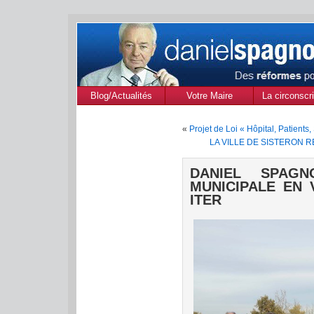
Blog/Actualités
Votre Maire
La circonscri
des Alpes de
«
Projet de Loi « Hôpital, Patients, 
Provenc
LA VILLE DE SISTERON 
DANIEL SPAG
MUNICIPALE EN 
ITER