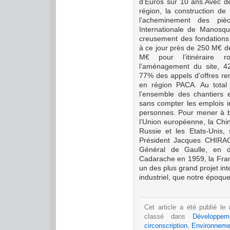
d’Euros sur 10 ans.
Avec de
région, la construction de 
l’acheminement des piè
Internationale de Manosque
creu
sem
ent des fondation
à ce jour près de 250 M€ de
M€ pour l’itinéraire ro
l’aménagement du site, 42,
77% des appels d’offres re
en région PACA.
Au total
l’en
sem
ble des chantiers
sans compter les emplois in
personnes.
Pour mener à bi
l’Union européenne, la Chin
Russie et les Etats-Unis,
Président Jacques CHIRAC
Général de Gaulle, en d
Cadarache en 1959, la Fran
un des plus grand projet int
industriel, que notre époqu
Cet article a été publié le
classé dans
Développem
circonscription
,
Environneme