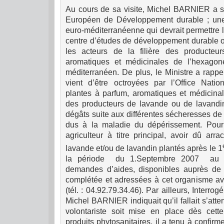
Au cours de sa visite, Michel BARNIER a s
Européen de Développement durable ; une 
euro-méditerranéenne qui devrait permettre 
centre d’études de développement durable o
les acteurs de la filière des producteu
aromatiques et médicinales de l’hexago
méditerranéen.
De plus, le Ministre a rapp
vient d’être octroyées par l’Office Nation
plantes à parfum, aromatiques et médicin
des producteurs de lavande ou de lavandin
dégâts suite aux différentes sécheresses de
dus à la maladie du dépéris
sem
ent. Pour
agriculteur à titre principal, avoir dû arr
lavande et/ou de lavandin plantés après le 1
la période
du 1.Septembre 2007
au 
demandes d’aides, disponibles auprès de 
complétée et adressées à cet organisme a
(tél. : 04.92.79.34.46).
Par ailleurs, Interrog
Michel BARNIER indiquait qu’il fallait s’atte
volontariste soit mise en place dès cett
produits phytosanitaires, il a tenu à confirme