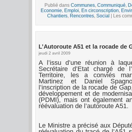
Publié dans
Communes
,
Communiqué
,
D
Economie
,
Emploi
,
En circonscription
,
Envi
Chantiers
,
Rencontres
,
Social
|
Les comm
L’Autoroute A51 et la rocade de 
jeudi 2 avril 2009
A l’issu d’une réunion à laqu
Secrétaire d’Etat chargé de 
Territoire, les a conviés mar
Martinez et Daniel Spagn
l’inscription de la rocade de G
développement et de modernisati
(PDMI), mais ont également an
réévaluation de l’autoroute A51.
Le Ministre a précisé aux Député
réévaluation du tracé de l’A51 s’