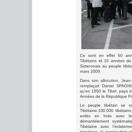
Ce sont en effet 50 ann
Tibétains et 15 années de 
Sisteronais au peuple tibé
mars 2009.
Dans son allocution, Jean
remplaçait Daniel SPAGNO
qu’en 1950 le Tibet, pays i
Armées de
la République P
Le peuple tibétain se 
Tibétaine.100.000 tibétain
exilés en Inde avec l
démantèlement systémat
Tibétaine
avec l’éclatemen
provinces, la persécution re