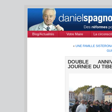
Blog/Actualités
Votre Maire
La circonscri
des Alpes de
«
UNE FAMILLE SISTERONA
Provenc
GU
DOUBLE ANNI
JOURNEE DU TIB