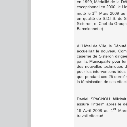
en 1999, Médaillé de
la Dé
exceptionnel en 2000, le 
er
muté le 1
Mars 2009 au S
en qualité de S.D.I.S. de
Sisteron, et Chef du Group
Barcelonnette).
A l’Hôtel de Ville, le Déput
accueillait le nouveau Com
caserne de Sisteron diri
par la Municipalité pour l
des nouvelles techniques d
pour les interventions lié
que pendant ces 25 dernièr
la féminisation de ses effect
Daniel SPAGNOU félicitai
assuré l’intérim après le 
er
19 Avril 2008 au 1
Mars 
travail effectué.