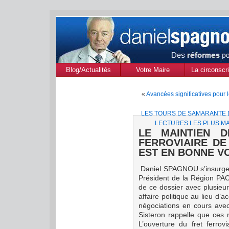
Blog/Actualités
Votre Maire
La circonscri
des Alpes de
«
Avancées significatives pour 
Provenc
LES TOURS DE SAMARANTE 
LECTURES LES PLUS M
LE MAINTIEN 
FERROVIAIRE DE
EST EN BONNE V
Daniel SPAGNOU s’insurge c
Président de
la Région
PA
de ce dossier avec plusieur
affaire politique au lieu d
négociations en cours ave
Sisteron rappelle que ces 
L’ouverture du fret ferro