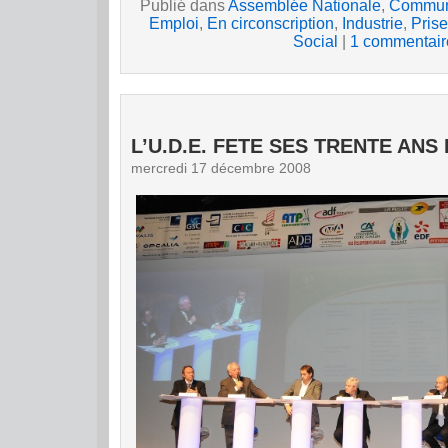
Publié dans
Assemblée Nationale
,
Commun
Emploi
,
En circonscription
,
Industrie
,
Prise
Social
|
1 commentair
L’U.D.E. FETE SES TRENTE ANS
mercredi 17 décembre 2008