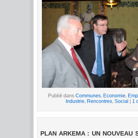
Publié dans
Communes
,
Economie
,
Emp
Industrie
,
Rencontres
,
Social
|
1 
PLAN ARKEMA : UN NOUVEAU S