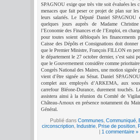
SPAGNOU exige que très vite soit évaluées les co
menaces que fait peser ce projet de plan sur les e
leurs salariés.
Le Député Daniel SPAGNOU est
quelques jours auprès de Madame Christi
l’Economie des Finances et de l’Emploi, en charge
pour toutes soient débloqués les financements
Caisse
des Dépôts et Consignations doit donner s
que le Premier Ministre, François FILLON en perso
le département le 27 octobre dernier, s’est saisi 
que le Gouvernement considère comme prioritaire
Congrès National des Maires, une motion signée 
vient d’être signée au Sénat. Daniel SPAGNOU 
complet aux employés d’ARKEMA, aux sous-tr
carrefour Bléone-Durance, durement touchés. L
assistera ainsi à la réunion du Comité de Vigil
Château-Arnoux en présence notamment du Maire
Général.
Publié dans
Communes
,
Communiqué
,
circonscription
,
Industrie
,
Prise de position
,
|
1 commentaire »