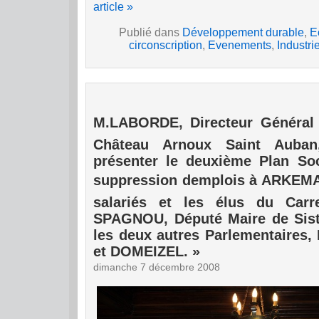
article »
Publié dans
Développement durable
,
E
circonscription
,
Evenements
,
Industri
M.LABORDE, Directeur Général 
Château Arnoux Saint Auban
présenter le deuxième Plan Soc
suppression demplois à ARKEMA.
salariés et les élus du Carr
SPAGNOU, Député Maire de Sist
les deux autres Parlementaires
et DOMEIZEL. »
dimanche 7 décembre 2008