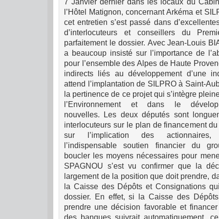
7 Janvier dernier dans les locaux du Cabin
l’Hôtel Matignon, concernant Arkéma et SI
cet entretien s’est passé dans d’excellente
d’interlocuteurs et conseillers du Premi
parfaitement le dossier.
Avec Jean-Louis 
a beaucoup insisté sur l’importance de l’a
pour l’en
sem
ble des Alpes de Haute Provenc
indirects liés au développement d’une indu
attend l’implantation de SILPRO à Saint-Auba
la pertinence de ce projet qui s’intègre plei
l’Environnement et dans le dévelo
nouvelles.
Les deux députés sont longue
interlocuteurs sur le plan de financement d
sur l’implication des actionnaires
l’indispensable soutien financier du g
boucler les moyens nécessaires pour mener 
SPAGNOU s’est vu confirmer que la déci
largement de la position que doit prendre, da
la Caisse des Dépôts et Consignations qui 
dossier.
En effet, si la Caisse des Dépôts
prendre une décision favorable et financer
des banques suivrait automatiquement, ce 