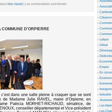
Assemblé
 dans
Non classé
|
Les commentaires sont fermés
Associat
Cantona
Citoyenn
Commémo
A COMMUNE D’ORPIERRE
Commun
Commun
culture
Débat
Dévelop
Distincti
Economi
Emploi
En circon
Environ
Eveneme
Inaugura
 c’est dans une salle pleine à craquer que se sont
Industrie
x de Madame Julie RAVEL, maire d’Orpierre, en
Jeuness
ame Patricia MORHET-RICHAUD, sénatrice, de
Les Alpi
ENOUX, conseiller départemental et Vice-président
Les Chan