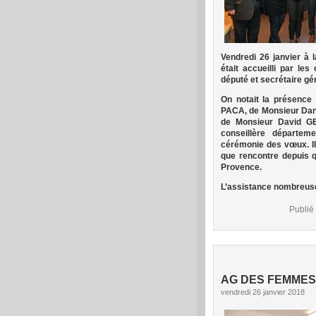
Vendredi 26 janvier à
était accueilli par l
député et secrétaire gén
On notait la présence
PACA, de Monsieur Dani
de Monsieur David GE
conseillère départem
cérémonie des vœux. Ils
que rencontre depuis 
Provence.
L’assistance nombreuse é
Publié
AG DES FEMMES
vendredi 26 janvier 2018