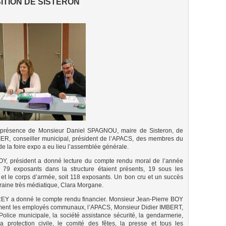
ITION DE SISTERON
n présence de Monsieur Daniel SPAGNOU, maire de Sisteron, de
ER, conseiller municipal, président de l’APACS, des membres du
de la foire expo a eu lieu l’assemblée générale.
OY, président a donné lecture du compte rendu moral de l’année
79 exposants dans la structure étaient présents, 19 sous les
 et le corps d’armée, soit 118 exposants. Un bon cru et un succès
raine très médiatique, Clara Morgane.
Y a donné le compte rendu financier. Monsieur Jean-Pierre BOY
ment les employés communaux, l’APACS, Monsieur Didier IMBERT,
 Police municipale, la société assistance sécurité, la gendarmerie,
a protection civile, le comité des fêtes, la presse et tous les