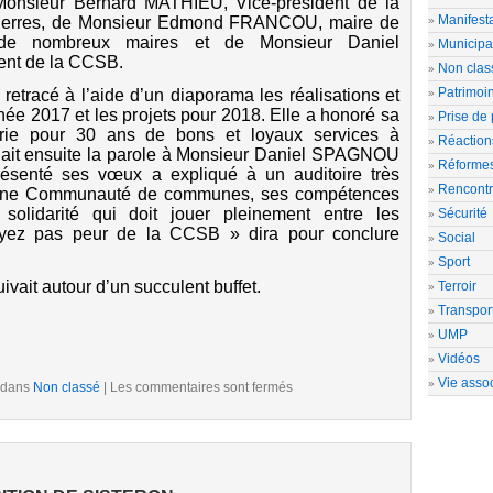
onsieur Bernard MATHIEU, Vice-président de la
Manifesta
Serres, de Monsieur Edmond FRANCOU, maire de
 de nombreux maires et de Monsieur Daniel
Municipa
nt de la CCSB.
Non clas
Patrimoi
tracé à l’aide d’un diaporama les réalisations et
née 2017 et les projets pour 2018. Elle a honoré sa
Prise de 
irie pour 30 ans de bons et loyaux services à
Réaction
nnait ensuite la parole à Monsieur Daniel SPAGNOU
Réforme
résenté ses vœux a expliqué à un auditoire très
Rencont
st une Communauté de communes, ses compétences
 solidarité qui doit jouer pleinement entre les
Sécurité
yez pas peur de la CCSB » dira pour conclure
Social
Sport
ivait autour d’un succulent buffet.
Terroir
Transpor
UMP
Vidéos
Vie assoc
 dans
Non classé
|
Les commentaires sont fermés