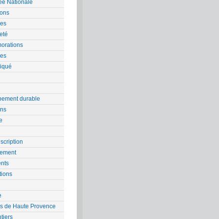
e Nationale
ions
les
eté
rations
es
iqué
pement durable
ons
e
scription
nement
nts
tions
e
ns de Haute Provence
tiers