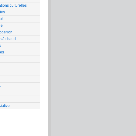
tions culturelles
les
sé
ne
position
s à chaud
s
res
t
iative