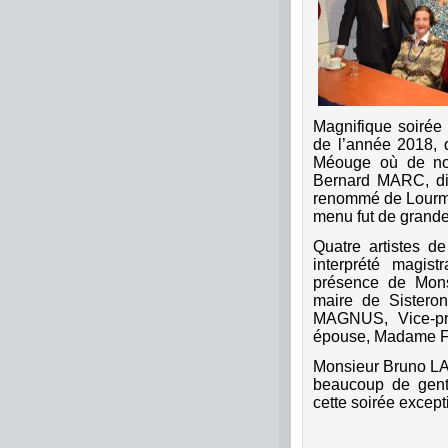
Magnifique soirée 
de l’année 2018, q
Méouge où de nom
Bernard MARC, dire
renommé de Lourmar
menu fut de grande
Quatre artistes de
interprété magist
présence de Mon
maire de Sistero
MAGNUS, Vice-pr
épouse, Madame FA
Monsieur Bruno LA
beaucoup de genti
cette soirée except