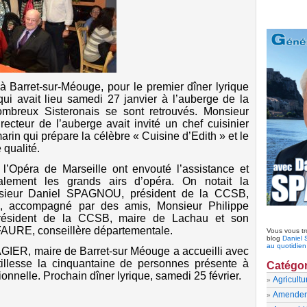
à Barret-sur-Méouge, pour le premier dîner lyrique
ui avait lieu samedi 27 janvier à l’auberge de la
breux Sisteronais se sont retrouvés. Monsieur
cteur de l’auberge avait invité un chef cuisinier
in qui prépare la célèbre « Cuisine d’Edith » et le
 qualité.
 l’Opéra de Marseille ont envouté l’assistance et
ralement les grands airs d’opéra. On notait la
sieur Daniel SPAGNOU, président de la CCSB,
n, accompagné par des amis, Monsieur Philippe
ésident de la CCSB, maire de Lachau et son
URE, conseillère départementale.
Vous vous tr
blog
Daniel 
au quotidie
GIER, maire de Barret-sur Méouge a accueilli avec
llesse la cinquantaine de personnes présente à
Catégor
ionnelle. Prochain dîner lyrique, samedi 25 février.
Agricultu
Amende