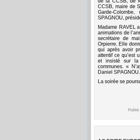
de la CCSB, de M
CCSB, maire de 
Garde-Colombe,
SPAGNOU, préside
Madame RAVEL a re
animations de l’an
secrétaire de ma
Orpierre. Elle do
qui après avoir p
attentif ce qu’e
et insisté sur la
communes. « N’a
Daniel SPAGNOU.
La soirée se poursu
Publié