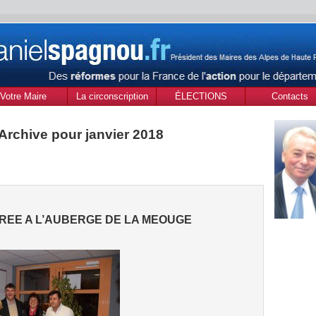
Votre Maire
La circonscription
ÉLECTIONS
Contacts
des Alpes de Haute
MUNICIPALES Mars
Provence
2020
Archive pour janvier 2018
IREE A L’AUBERGE DE LA MEOUGE