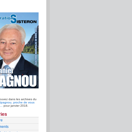
ouvez dans les archives du
Spagnou, proche de vous
n…
pour janvier 2018.
ies
re
ments