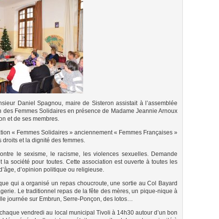
nsieur Daniel Spagnou, maire de Sisteron assistait à l’assemblée
ion des Femmes Solidaires en présence de Madame Jeannie Arnoux
ion et de ses membres.
ation « Femmes Solidaires » anciennement « Femmes Françaises »
 droits et la dignité des femmes.
 contre le sexisme, le racisme, les violences sexuelles. Demande
 et la société pour toutes. Cette association est ouverte à toutes les
’âge, d’opinion politique ou religieuse.
ue qui a organisé un repas choucroute, une sortie au Col Bayard
gerie. Le traditionnel repas de la fête des mères, un pique-nique à
elle journée sur Embrun, Serre-Ponçon, des lotos…
it chaque vendredi au local municipal Tivoli à 14h30 autour d’un bon