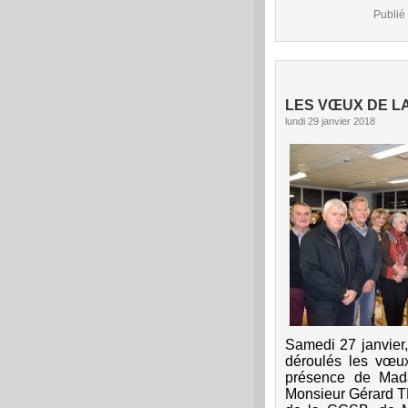
Publié
LES VŒUX DE L
lundi 29 janvier 2018
S
amedi 27 janvier,
déroulés les vœu
présence de Mad
Monsieur Gérard T