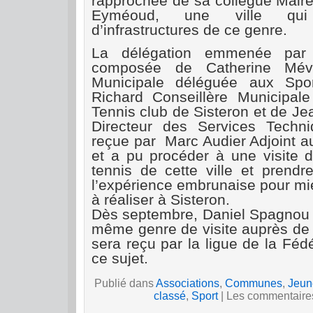
rapprochée de sa collègue Mair
Eyméoud, une ville qui
d’infrastructures de ce genre.
La délégation emmenée par 
composée de Catherine Mévo
Municipale déléguée aux Spor
Richard Conseillère Municipal
Tennis club de Sisteron et de Je
Directeur des Services Techni
reçue par
Marc Audier Adjoint a
et a pu procéder à une visite d
tennis de cette ville et prend
l’expérience embrunaise pour mie
à réaliser à Sisteron.
Dès septembre, Daniel Spagnou e
même genre de visite auprès de la
sera reçu par la ligue de la Féd
ce sujet.
Publié dans
Associations
,
Communes
,
Jeun
classé
,
Sport
|
Les commentaires