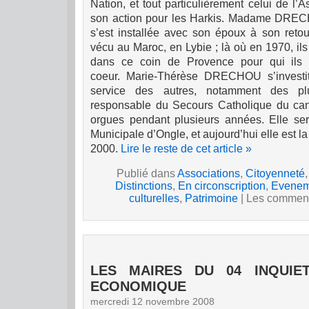
Nation, et tout particulièrement celui de l’A
son action pour les Harkis.
Madame DRECHO
s’est installée avec son époux à son retou
vécu au Maroc, en Lybie ; là où en 1970, il
dans ce coin de Provence pour qui ils
coeur.
Marie-Thérèse DRECHOU s’investit
service des autres, notamment des pl
responsable du Secours Catholique du can
orgues pendant plusieurs années. Elle se
Municipale d’Ongle, et aujourd’hui elle est
la
2000.
Lire le reste de cet article »
Publié dans
Associations
,
Citoyenneté
Distinctions
,
En circonscription
,
Evenem
culturelles
,
Patrimoine
|
Les comment
LES MAIRES DU 04 INQUIE
ECONOMIQUE
mercredi 12 novembre 2008