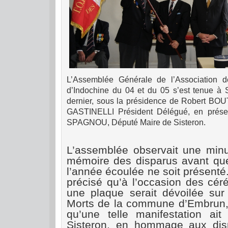
L’As
sem
blée Générale de l’Association 
d’Indochine du 04 et du 05 s’est tenue à S
dernier, sous la présidence de Robert BOU
GASTINELLI Président Délégué, en prése
SPAGNOU, Député Maire de Sisteron.
L’as
sem
blée observait une minu
mémoire des disparus avant que
l’année écoulée ne soit présenté.
précisé qu’à l’occasion des cér
une plaque serait dévoilée su
Morts de la commune d’Embrun, e
qu’une telle manifestation ai
Sisteron, en hommage aux disp