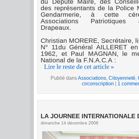
du Député Maire, des Conseill
des représentants de
la Police 
Gendarmerie, à cette cé
Associations Patriotiques 
Drapeaux.
Christian MORERE, Secrétaire, lis
N° 11du Général AILLERET en
1962, et Paul MAGNAN, le m
National de la F.N.A.C.A :
Lire le reste de cet article »
Publié dans
Associations
,
Citoyenneté
,
circonscription
|
1 commen
LA JOURNEE INTERNATIONALE
dimanche 14 décembre 2008