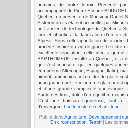
pommes de notre terroir.
Présenté pa
accompagnée de Pierre-Etienne BOURGET d
Québec, en présence de Monsieur Daniel 
Sisteron où ils étaient accueillis par Miche
un transfert de technologie du Québec à Sis
jour et aboutir à la fabrication d’un « c
Alpes».
Sous cette appellation de « cidre 
procédé inspiré du vin de glace. Le cidre 
excellente réputation, cette idée a germé d
BARTHOMEUF, installé au Québec, et a d
qui s’est imposé et qui, en quelques année
européens (Allemagne, Espagne, Italie), mais
bientôt, américains. « Le cidre de glace »est
beau jaune doré, le « cidre de glace » est 
et d’une grande complexité qui évoque l
Sauternes fins ; doté d’un équilibre exquis e
C’est une boisson liquoreuse, tout à l
d’envergure.
Lire le reste de cet article »
Publié dans
Agriculture
,
Développement du
En circonscription
,
Terroir
|
Les commen