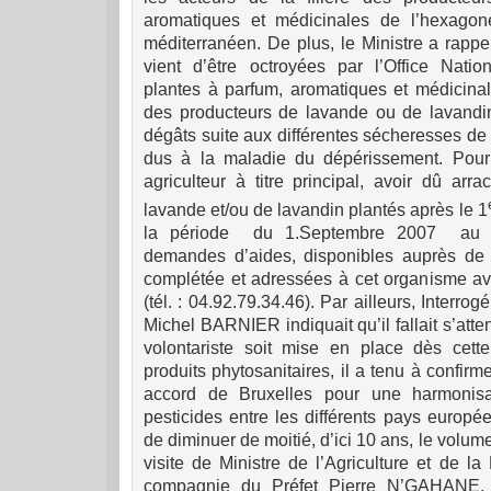
aromatiques et médicinales de l’hexago
méditerranéen.
De plus, le Ministre a rapp
vient d’être octroyées par l’Office Nation
plantes à parfum, aromatiques et médicin
des producteurs de lavande ou de lavandin
dégâts suite aux différentes sécheresses de
dus à la maladie du dépéris
sem
ent. Pour
agriculteur à titre principal, avoir dû arr
lavande et/ou de lavandin plantés après le 1
la période
du 1.Septembre 2007
au 
demandes d’aides, disponibles auprès de 
complétée et adressées à cet organisme a
(tél. : 04.92.79.34.46).
Par ailleurs, Interrog
Michel BARNIER indiquait qu’il fallait s’atte
volontariste soit mise en place dès cett
produits phytosanitaires, il a tenu à confirme
accord de Bruxelles pour une harmonisati
pesticides entre les différents pays européen
de diminuer de moitié, d’ici 10 ans, le volume
visite de Ministre de l’Agriculture et de l
compagnie du Préfet Pierre N’GAHANE,