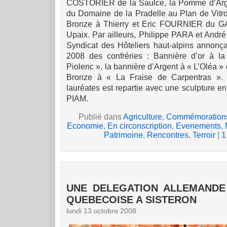
COSTORIER de la Saulce, la Pomme d’Arg
du Domaine de la Pradelle au Plan de Vitro
Bronze à Thierry et Eric FOURNIER du G
Upaix.
Par ailleurs, Philippe PARA et And
Syndicat des Hôteliers haut-alpins annonça
2008 des confréries : Bannière d’or à la
Piolenc », la bannière d’Argent à « L’Oléa »
Bronze à « La Fraise de Carpentras ».
lauréates est repartie avec une sculpture en 
PIAM.
Publié dans
Agriculture
,
Commémoration
Economie
,
En circonscription
,
Evenements
,
Patrimoine
,
Rencontres
,
Terroir
|
1
UNE DELEGATION ALLEMANDE
QUEBECOISE A SISTERON
lundi 13 octobre 2008