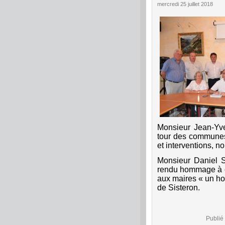
mercredi 25 juillet 2018
Monsieur Jean-Yv
tour des communes 
et interventions, n
Monsieur Daniel
rendu hommage à ce
aux maires « un ho
de Sisteron.
Publié