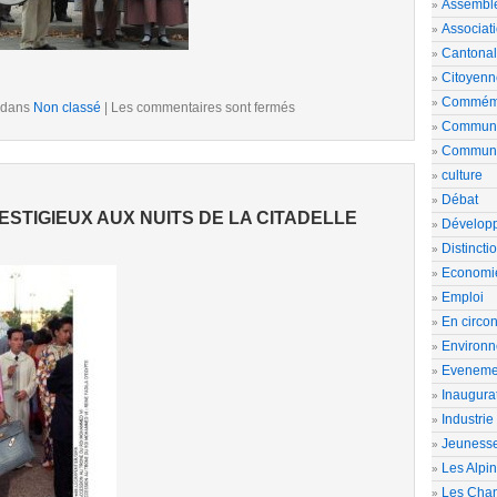
Assemblé
Associat
Cantona
Citoyenn
Commémo
 dans
Non classé
|
Les commentaires sont fermés
Commun
Commun
culture
Débat
STIGIEUX AUX NUITS DE LA CITADELLE
Dévelop
Distincti
Economi
Emploi
En circon
Environ
Eveneme
Inaugura
Industrie
Jeuness
Les Alpi
Les Chan