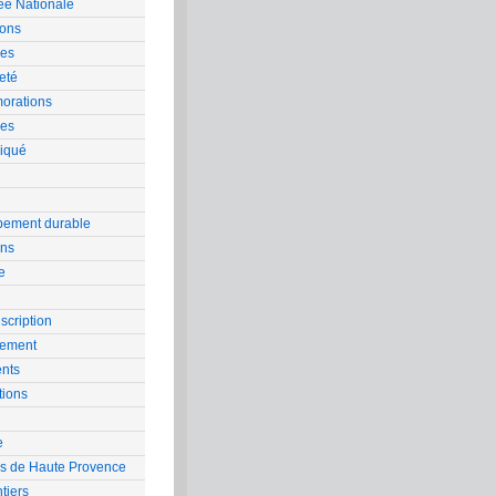
e Nationale
ions
les
eté
rations
es
iqué
pement durable
ons
e
scription
nement
nts
tions
e
ns de Haute Provence
tiers