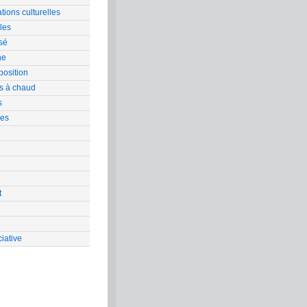
tions culturelles
les
sé
ne
position
s à chaud
s
res
t
iative