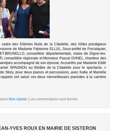
le cadre des 63èmes Nuits de la Citadelle, des hôtes prestigieux
personne de Madame Fabienne ELLUL, Sous-préfet de Forcalquier,
T-BRUNELLO, conseillère départementale, maire de Digne-les-
, conseillère régionale et Monsieur Pascal DANEL, chanteur des
mandjaro accompagné de son épouse. Accueillis par Madame Edith
niel SPAGNOU au théâtre de la Citadelle pour le spectacle, «
de Story, pour deux pianos et percussions, avec Katia et Marielle
ppels ont salué ces deux merveilleuses pianistes à la carrière
 dans
Non classé
|
Les commentaires sont fermés
EAN-YVES ROUX EN MAIRIE DE SISTERON