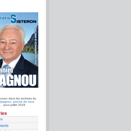
ouvez dans les archives du
Spagnou, proche de vous
n…
pour juillet 2018.
ies
re
ments