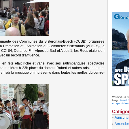
unauté des Communes du Sisteronais-Buëch (CCSB), organisée
 la Promotion et l’Animation du Commerce Sisteronais (APACS), la
 CCI 04, Durance Fm, Alpes du Sud et Alpes 1, les Rues étaient en
avec un record d’affluence.
n fête était riche et varié avec ses saltimbanques, spectacles
de lumières à 23h place du docteur Robert et autres arts de la rue,
bien sûr la musique omniprésente dans toutes les ruelles du centre-
Vous vous tr
blog
Daniel 
au quotidie
Catégor
Agricultu
Amende