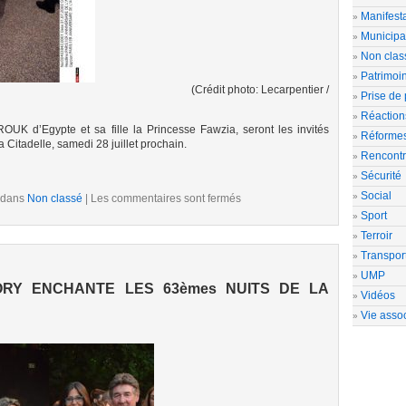
Manifesta
Municipa
Non clas
Patrimoi
 photo: Lecarpentier /
Prise de 
Réaction
OUK d’Egypte et sa fille la Princesse Fawzia, seront les invités
Réforme
 Citadelle, samedi 28 juillet prochain.
Rencont
Sécurité
Social
 dans
Non classé
|
Les commentaires sont fermés
Sport
Terroir
Transpor
UMP
ORY ENCHANTE LES 63èmes NUITS DE LA
Vidéos
Vie assoc