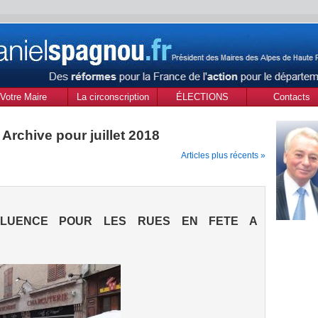
Votre Maire
La circonscription
ÉLECTIONS
Contacts
des Alpes de Haute
MUNICIPALES Mars
Provence
2020
Archive pour juillet 2018
Articles plus récents »
FLUENCE POUR LES RUES EN FETE A