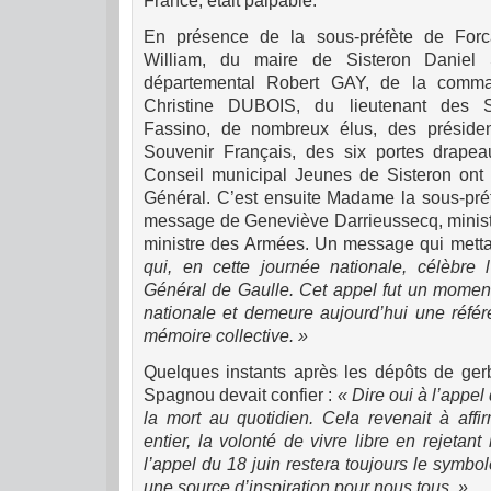
France, était palpable.
En présence de la sous-préfète de Forc
William, du maire de Sisteron Daniel 
départemental Robert GAY, de la comm
Christine DUBOIS, du lieutenant des 
Fassino, de nombreux élus, des présid
Souvenir Français, des six portes drapea
Conseil municipal Jeunes de Sisteron ont l
Général. C’est ensuite Madame la sous-préf
message de Geneviève Darrieussecq, minist
ministre des Armées. Un message qui mett
qui, en cette journée nationale, célèbre l
Général de Gaulle. Cet appel fut un moment 
nationale et demeure aujourd’hui une référ
mémoire collective. »
Quelques instants après les dépôts de gerb
Spagnou devait confier :
« Dire oui à l’appel 
la mort au quotidien. Cela revenait à af
entier, la volonté de vivre libre en rejetant
l’appel du 18 juin restera toujours le symbole
une source d’inspiration pour nous tous. »