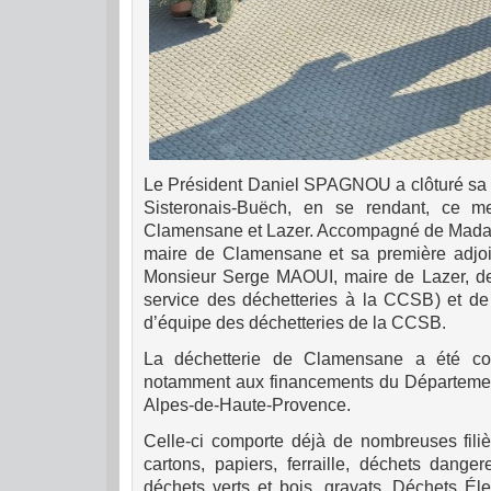
Le Président Daniel SPAGNOU a clôturé sa v
Sisteronais-Buëch, en se rendant, ce m
Clamensane et Lazer. Accompagné de Mad
maire de Clamensane et sa première adjo
Monsieur Serge MAOUI, maire de Lazer, d
service des déchetteries à la CCSB) et d
d’équipe des déchetteries de la CCSB.
La déchetterie de Clamensane a été con
notamment aux financements du Département
Alpes-de-Haute-Provence.
Celle-ci comporte déjà de nombreuses filiè
cartons, papiers, ferraille, déchets dange
déchets verts et bois, gravats, Déchets Éle