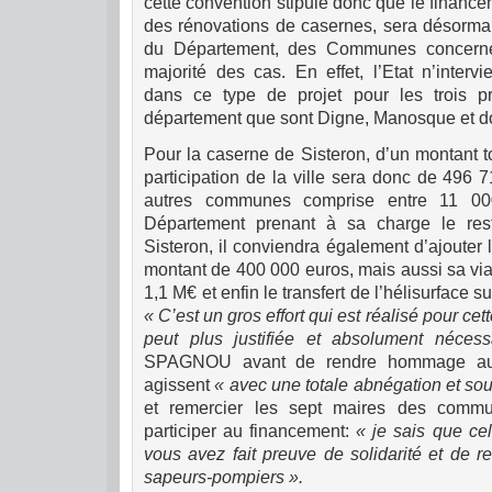
cette convention stipule donc que le financ
des rénovations de casernes, sera désormai
du Département, des Communes concernée
majorité des cas. En effet, l’Etat n’interv
dans ce type de projet pour les trois 
département que sont Digne, Manosque et do
Pour la caserne de Sisteron, d’un montant t
participation de la ville sera donc de 496 
autres communes comprise entre 11 00
Département prenant à sa charge le res
Sisteron, il conviendra également d’ajouter l
montant de 400 000 euros, mais aussi sa via
1,1 M€ et enfin le transfert de l’hélisurface s
« C’est un gros effort qui est réalisé pour cet
peut plus justifiée et absolument nécess
SPAGNOU avant de rendre hommage aux
agissent
« avec une totale abnégation et souv
et remercier les sept maires des commu
participer au financement:
« je sais que cel
vous avez fait preuve de solidarité et de 
sapeurs-pompiers ».