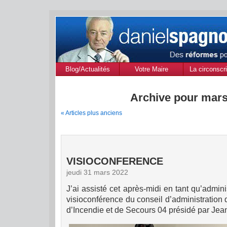
Blog/Actualités
Votre Maire
La circonscri
des Alpes de
Provenc
Archive pour mars
« Articles plus anciens
VISIOCONFERENCE
jeudi 31 mars 2022
J’ai assisté cet après-midi en tant qu’admin
visioconférence du conseil d’administration
d’Incendie et de Secours 04 présidé par J